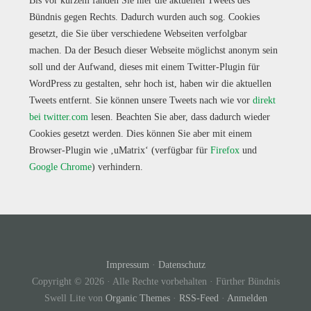
Bis vor kurzem fanden Sie hier die aktuellen Tweets des
Bündnis gegen Rechts. Dadurch wurden auch sog. Cookies
gesetzt, die Sie über verschiedene Webseiten verfolgbar
machen. Da der Besuch dieser Webseite möglichst anonym sein
soll und der Aufwand, dieses mit einem Twitter-Plugin für
WordPress zu gestalten, sehr hoch ist, haben wir die aktuellen
Tweets entfernt. Sie können unsere Tweets nach wie vor
direkt
bei twitter.com
lesen. Beachten Sie aber, dass dadurch wieder
Cookies gesetzt werden. Dies können Sie aber mit einem
Browser-Plugin wie ‚uMatrix‘ (verfügbar für
Firefox
und
Google Chrome
) verhindern.
Impressum
·
Datenschutz
Copyright © 2026 · Alle Rechte vorbehalten · Fürther Bündnis
Swell Lite von
Organic Themes
·
RSS-Feed
·
Anmelden