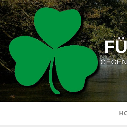
F
GEGEN
H