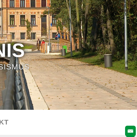
IS
SISMUS
KT