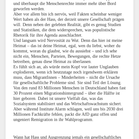
und überhaupt die Menschenrechte immer mehr über Bord
geworfen werden.
Aber vor allem bin ich nervös, weil Fakten scheinbar weniger
Wert haben als der Hass, der derzeit unsere Gesellschaft prägen
will. Denn neben der gelebten Realität, gibt es genug Studien
und Statistiken, die dem widersprechen, was populistische
Rhetorik für ihre Agenda ausschlachtet.
Und langsam wird Nervosität zu Wut. Denn das hier ist meine
Heimat – das ist deine Heimat, egal, wen du liebst, woher du
kommst, woran du glaubst, wie du aussiehst – und ich sehe
nicht ein, Menschen, Parteien, Bewegungen, die rechte Hetze
betreiben, genau diese Heimat zu überlassen.
Es fühlt sich an, als würde mein Kopf vor lauter Unglauben
explodieren, wenn ich heutzutage noch irgendwem erklären
muss, dass MigrantInnen – Minderheiten – nicht die Ursache
für gesellschaftliche Probleme sind. Sie sind Teil der Lösung.
Von den rund 83 Millionen Menschen in Deutschland haben fast
30 Prozent einen Migrationshintergrund – über die Hälfte ist
hier geboren. Dabei ist unsere Vielfalt das, was das
Sozialsystem stabilisiert und das Wirtschaftswachstum sichert.
Aber während Institute Alarm schlagen, weil uns bis 2030 drei
Millionen Fachkräfte fehlen, packt die AfD ganz offen und
ungeniert Remigration in ihr Wahlprogramm.
Wann hat Hass und Ausgrenzung jemals ein gesellschaftliches