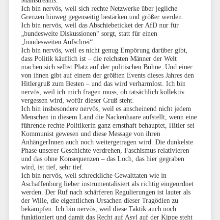
Mainstreams.
Ich bin nervös, weil sich rechte Netzwerke über jegliche
Grenzen hinweg gegenseitig bestärken und größer werden.
Ich bin nervös, weil das Abschiebeticket der AfD nur für
„bundesweite Diskussionen“ sorgt, statt für einen
„bundesweiten Aufschrei“.
Ich bin nervös, weil es nicht genug Empörung darüber gibt,
dass Politik käuflich ist – die reichsten Männer der Welt
machen sich selbst Platz auf der politischen Bühne. Und einer
von ihnen gibt auf einem der größten Events dieses Jahres den
Hitlergruß zum Besten – und das wird verharmlost. Ich bin
nervös, weil ich mich fragen muss, ob tatsächlich kollektiv
vergessen wird, wofür dieser Gruß steht.
Ich bin insbesondere nervös, weil es anscheinend nicht jedem
Menschen in diesem Land die Nackenhaare aufstellt, wenn eine
führende rechte Politikerin ganz ernsthaft behauptet, Hitler sei
Kommunist gewesen und diese Message von ihren
AnhängerInnen auch noch weitergetragen wird. Die dunkelste
Phase unserer Geschichte verdrehen, Faschismus relativieren
und das ohne Konsequenzen – das Loch, das hier gegraben
wird, ist tief, sehr tief.
Ich bin nervös, weil schreckliche Gewalttaten wie in
Aschaffenburg lieber instrumentalisiert als richtig eingeordnet
werden. Der Ruf nach schärferen Regulierungen ist lauter als
der Wille, die eigentlichen Ursachen dieser Tragödien zu
bekämpfen. Ich bin nervös, weil diese Taktik auch noch
funktioniert und damit das Recht auf Asyl auf der Kippe steht