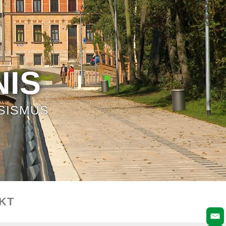
IS
SISMUS
KT