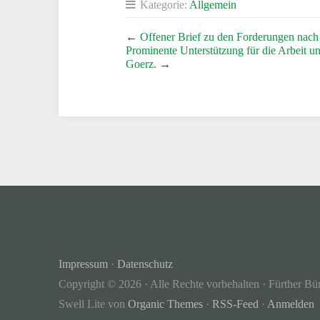
Kategorie:
Allgemein
←
Offener Brief zu den Forderungen nac
Prominente Unterstützung für die Arbeit u
Goerz.
→
Impressum
·
Datenschutz
Copyright © 2026 · Alle Rechte vorbehalten · Fürther Bü
Swell Lite von
Organic Themes
·
RSS-Feed
·
Anmelden