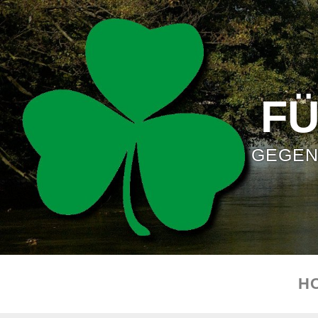
F
GEGEN
H