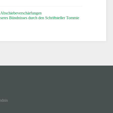
h Abschiebeverschärfungen
nseres Bündnisses durch den Schriftsteller Tommie
ndnis