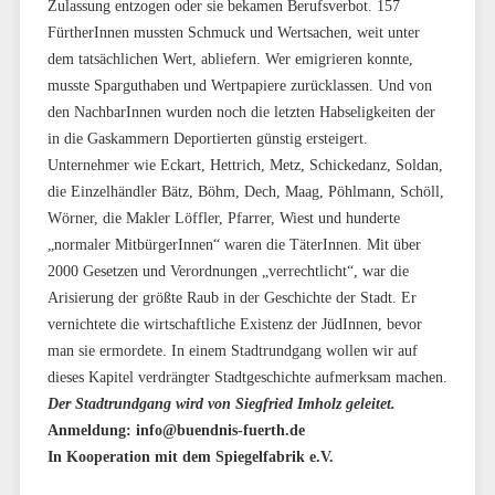
Zulassung entzogen oder sie bekamen Berufsverbot. 157
FürtherInnen mussten Schmuck und Wertsachen, weit unter
dem tatsächlichen Wert, abliefern. Wer emigrieren konnte,
musste Sparguthaben und Wertpapiere zurücklassen. Und von
den NachbarInnen wurden noch die letzten Habseligkeiten der
in die Gaskammern Deportierten günstig ersteigert.
Unternehmer wie Eckart, Hettrich, Metz, Schickedanz, Soldan,
die Einzelhändler Bätz, Böhm, Dech, Maag, Pöhlmann, Schöll,
Wörner, die Makler Löffler, Pfarrer, Wiest und hunderte
„normaler MitbürgerInnen“ waren die TäterInnen. Mit über
2000 Gesetzen und Verordnungen „verrechtlicht“, war die
Arisierung der größte Raub in der Geschichte der Stadt. Er
vernichtete die wirtschaftliche Existenz der JüdInnen, bevor
man sie ermordete. In einem Stadtrundgang wollen wir auf
dieses Kapitel verdrängter Stadtgeschichte aufmerksam machen.
Der Stadtrundgang wird von Siegfried Imholz geleitet.
Anmeldung: info@buendnis-fuerth.de
In Kooperation mit dem Spiegelfabrik e.V.