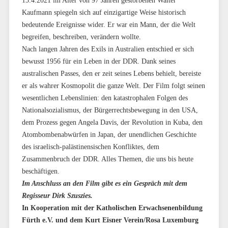
15.4.2021 im Alter von 97 Jahren gestorbenen Walter
Kaufmann spiegeln sich auf einzigartige Weise historisch
bedeutende Ereignisse wider. Er war ein Mann, der die Welt
begreifen, beschreiben, verändern wollte.
Nach langen Jahren des Exils in Australien entschied er sich
bewusst 1956 für ein Leben in der DDR. Dank seines
australischen Passes, den er zeit seines Lebens behielt, bereiste
er als wahrer Kosmopolit die ganze Welt. Der Film folgt seinen
wesentlichen Lebenslinien: den katastrophalen Folgen des
Nationalsozialismus, der Bürgerrechtsbewegung in den USA,
dem Prozess gegen Angela Davis, der Revolution in Kuba, den
Atombombenabwürfen in Japan, der unendlichen Geschichte
des israelisch-palästinensischen Konfliktes, dem
Zusammenbruch der DDR. Alles Themen, die uns bis heute
beschäftigen.
Im Anschluss an den Film gibt es ein Gespräch mit dem
Regisseur Dirk Szuszies.
In Kooperation mit der Katholischen Erwachsenenbildung
Fürth e.V. und dem Kurt Eisner Verein/Rosa Luxemburg