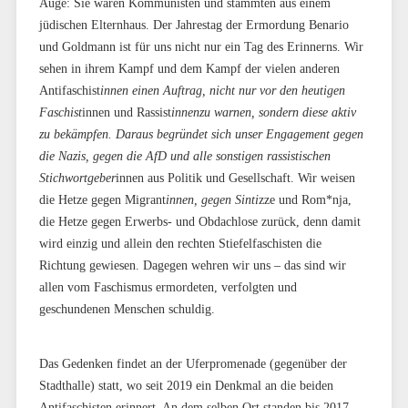
Auge: Sie waren Kommunisten und stammten aus einem
jüdischen Elternhaus. Der Jahrestag der Ermordung Benario
und Goldmann ist für uns nicht nur ein Tag des Erinnerns. Wir
sehen in ihrem Kampf und dem Kampf der vielen anderen
Antifaschist
innen einen Auftrag, nicht nur vor den heutigen
Faschist
innen und Rassist
innenzu warnen, sondern diese aktiv
zu bekämpfen. Daraus begründet sich unser Engagement gegen
die Nazis, gegen die AfD und alle sonstigen rassistischen
Stichwortgeber
innen aus Politik und Gesellschaft. Wir weisen
die Hetze gegen Migrant
innen, gegen Sinti
zze und Rom*nja,
die Hetze gegen Erwerbs- und Obdachlose zurück, denn damit
wird einzig und allein den rechten Stiefelfaschisten die
Richtung gewiesen. Dagegen wehren wir uns – das sind wir
allen vom Faschismus ermordeten, verfolgten und
geschundenen Menschen schuldig.
Das Gedenken findet an der Uferpromenade (gegenüber der
Stadthalle) statt, wo seit 2019 ein Denkmal an die beiden
Antifaschisten erinnert. An dem selben Ort standen bis 2017