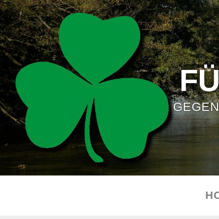
F
GEGEN
H