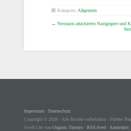
Kategorie:
Allgemein
←
Neonazis attackieren Nazigegner und K
Ste
Impressum
·
Datenschutz
Copyright © 2026 · Alle Rechte vorbehalten · Fürther Bü
Swell Lite von
Organic Themes
·
RSS-Feed
·
Anmelden