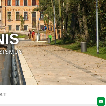
IS
SISMUS
KT