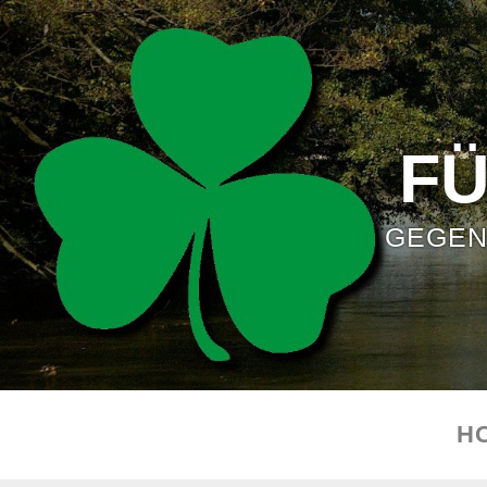
F
GEGEN
H