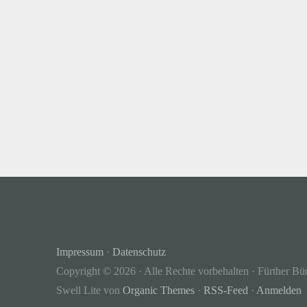
Impressum
·
Datenschutz
Copyright © 2026 · Alle Rechte vorbehalten · Fürther Bü
Swell Lite von
Organic Themes
·
RSS-Feed
·
Anmelden