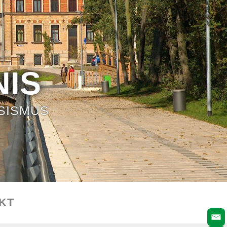
IS
SISMUS
KT