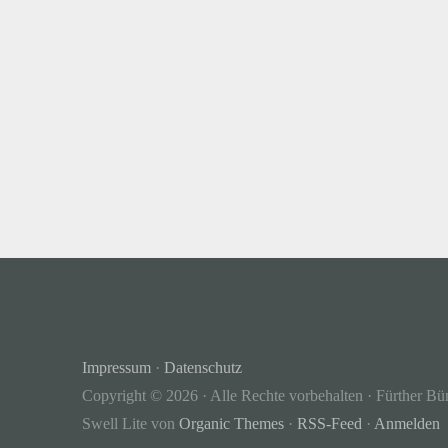
Impressum
·
Datenschutz
Copyright © 2026 · Alle Rechte vorbehalten · Fürther Bü
Swell Lite von
Organic Themes
·
RSS-Feed
·
Anmelden