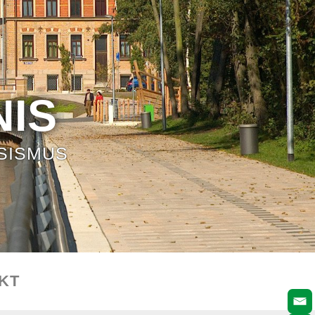
IS
SISMUS
KT