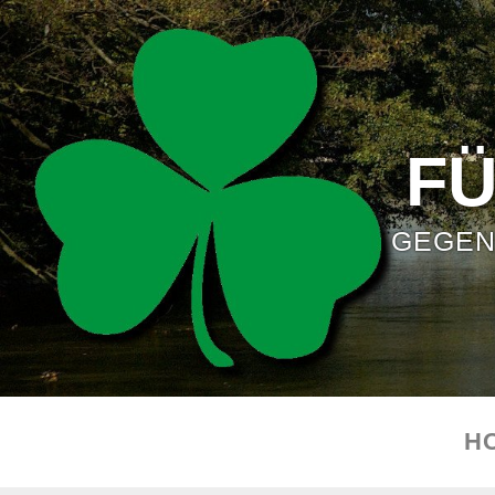
F
GEGEN
H