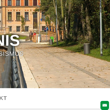
IS
SISMUS
KT