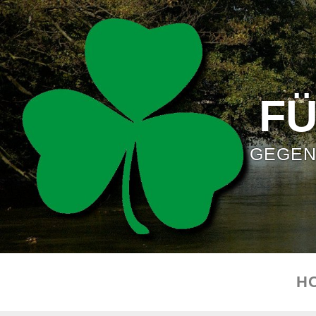
F
GEGEN
H