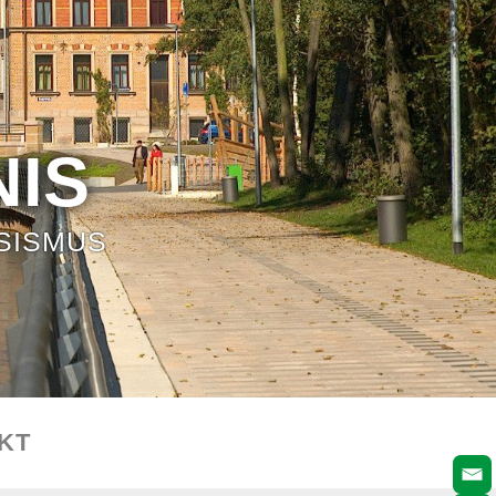
IS
SISMUS
KT