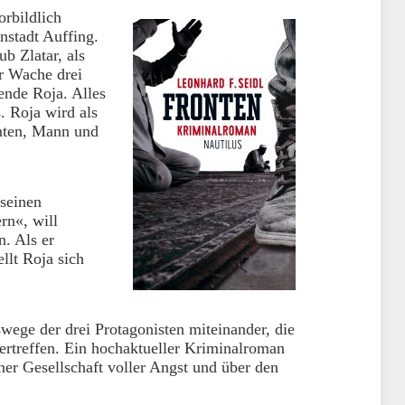
orbildlich
instadt Auffing.
b Zlatar, als
er Wache drei
ende Roja. Alles
. Roja wird als
enten, Mann und
seinen
rn«, will
n. Als er
llt Roja sich
wege der drei Protagonisten miteinander, die
ertreffen. Ein hochaktueller Kriminalroman
er Gesellschaft voller Angst und über den