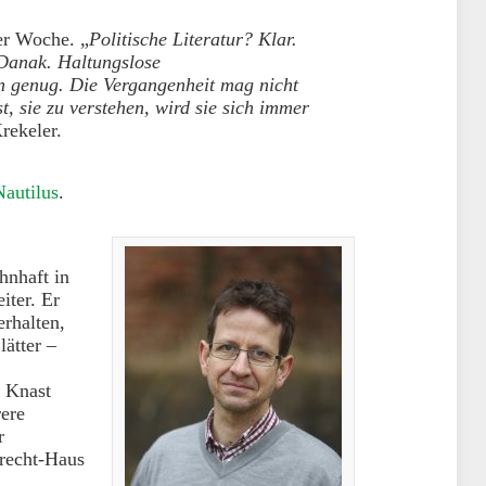
er Woche. „
Politische Literatur? Klar.
 Danak. Haltungslose
n genug. Die Vergangenheit mag nicht
, sie zu verstehen, wird sie sich immer
rekeler.
Nautilus
.
hnhaft in
eiter. Er
erhalten,
lätter –
m Knast
rere
r
recht-Haus