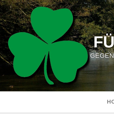
F
GEGEN
H