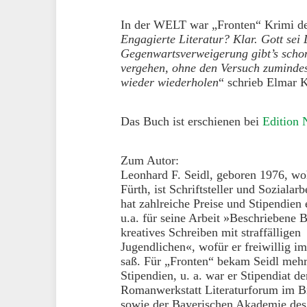
In der WELT war „Fronten“ Krimi d
Engagierte Literatur? Klar. Gott sei
Gegenwartsverweigerung gibt’s scho
vergehen, ohne den Versuch zumindest
wieder wiederholen
“ schrieb Elmar K
Das Buch ist erschienen bei
Edition 
Zum Autor:
Leonhard F. Seidl, geboren 1976, wo
Fürth, ist Schriftsteller und Sozialarb
hat zahlreiche Preise und Stipendien 
u.a. für seine Arbeit »Beschriebene B
kreatives Schreiben mit straffälligen
Jugendlichen«, wofür er freiwillig i
saß. Für „Fronten“ bekam Seidl meh
Stipendien, u. a. war er Stipendiat de
Romanwerkstatt Literaturforum im B
sowie der Bayerischen Akademie des